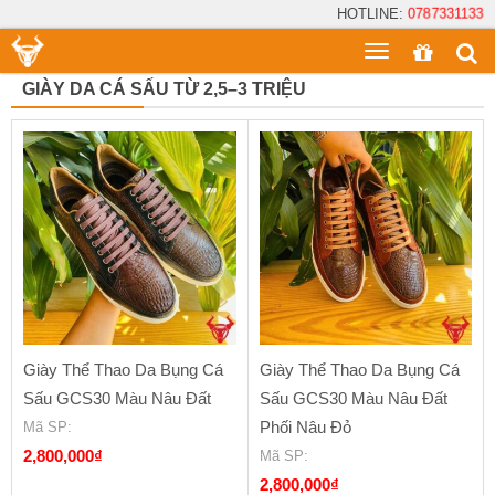
HOTLINE:
0787331133
Toggle
menu
GIÀY DA CÁ SẤU TỪ 2,5–3 TRIỆU
Giày Thể Thao Da Bụng Cá
Giày Thể Thao Da Bụng Cá
Sấu GCS30 Màu Nâu Đất
Sấu GCS30 Màu Nâu Đất
Phối Nâu Đỏ
Mã SP
:
2,800,000
₫
Mã SP
:
2,800,000
₫