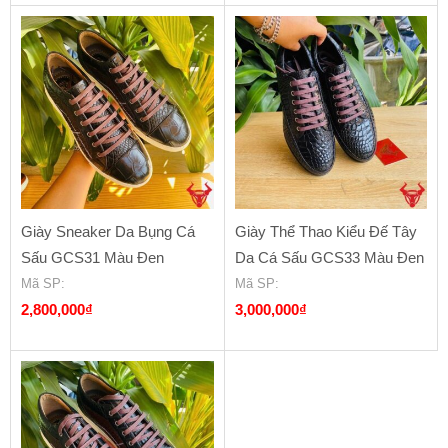
Giày Sneaker Da Bụng Cá
Giày Thể Thao Kiểu Đế Tây
Sấu GCS31 Màu Đen
Da Cá Sấu GCS33 Màu Đen
Mã SP
:
Mã SP
:
2,800,000
₫
3,000,000
₫