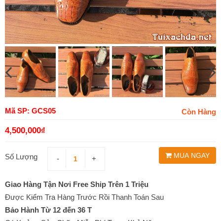
Mã SP: GCS05
Còn Hàng
4,500,000
₫
MUA NGAY
Số Lượng
-
+
Giao Hàng Tận Nơi Free Ship Trên 1 Triệu
Được Kiểm Tra Hàng Trước Rồi Thanh Toán Sau
Bảo Hành Từ 12 đến 36 T