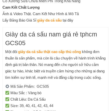
Có Xưởng Sửa Chữa Miễn Phí Trong Khả Năng
Cam Kết Chất Lượng
Ảnh & Video Thật. Cam Kết Như Hình & Mô Tả
Lấy Bảng Báo Giá Sỉ
giày da cá sấu
tại đây
Giày da cá sấu nam giá rẻ tphcm
GCS05
Một đôi
giày da cá sấu thật cao cấp thủ công
không đơn
thuần là sản phẩm, mà còn là câu chuyện về hành trình khẳng
định giá trị bản thân. Nó mang đến cho người sở hữu cảm
giác tự hào, khác biệt và truyền cảm hứng cho những ai đang
tìm kiếm sự tinh tế, mạnh mẽ và đẳng cấp trong cuộc sống.
Mã Sản Phẩm: GCS05
Màu Sắc : Vàng bò
Chất Liệu: Da Cá Sấu
Size: 39, 40, 41, 42, 43, 44