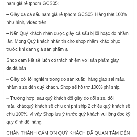
nam giá rẻ tphcm GCS05:
– Giày da cá sấu nam giá rẻ tphcm GCS05 Hàng thật 100%
như hình, video trên
– Nến Quý khách nhận được giày cá sấu bị lỗi hoặc do nhầm
lẫn. Mong Quý khách nhắn tin cho shop nhằm khắc phục
trước khi đánh giá sản phẩm ạ
Shop cam kết sẽ luôn có trách nhiệm với sản phẩm giày
da đã bán
– Giày có lỗi nghiêm trọng do sản xuất; hàng giao sai mẫu,
nhầm size đến quý khách. Shop sẽ hỗ trợ 100% phí ship.
– Trường hợp sau quý khách đổi giày do đổi size, đổi
mẫu khácquý khách sẽ chịu chi phí ship 2 chiều quý khách sẽ
chịu 100%, vì vậy Shop lưu ý trước quý khách vui lòng đọc kỹ
quy định đổi hàng.
CHÂN THÀNH CẢM ƠN QUÝ KHÁCH ĐÃ QUAN TÂM ĐẾN