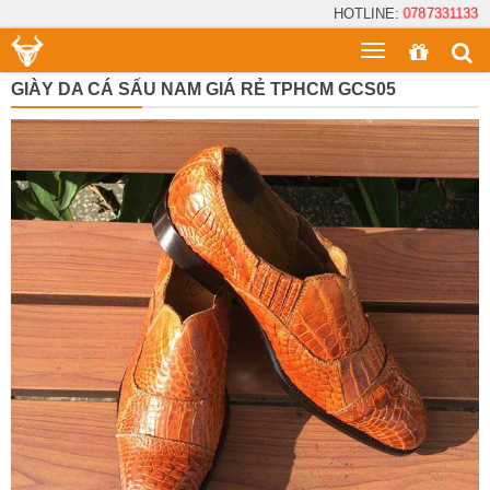
HOTLINE:
0787331133
Toggle
menu
GIÀY DA CÁ SẤU NAM GIÁ RẺ TPHCM GCS05