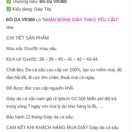
Thương hiệu:
Đồ Da VR360
Kiểu dáng: Giày Tây
ĐỒ DA VR360
có “
NHẬN ĐÓNG GIÀY THEO YÊU CẦU
”
nhé.
CHI TIẾT SẢN PHẨM
Màu sắc Gss05: màu nâu
Kích cỡ Gss05:: 38 – 39 – 40 – 41 – 42 – 43-44.
Chất liệu: Da cá sấu cao cấp xịn 100%, tạo sự mềm mại, độ
đàn hồi tốt, đi cực êm chân, thoải mái cả ngày.
Đế được đúc cao cấp nguyên khối.
Giày da cá sấu nam giá rẻ tphcm GCS05 Miễn phí đổi trả
trong vòng 7 ngày với mọi lý do như hàng bị lỗi,, …
Bảo hành 12 tháng Giày da cá sấu .
CAM KẾT KHI KHÁCH HÀNG MUA GIÀY Giày da cá sấu