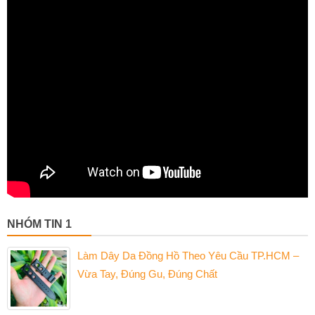
NHÓM TIN 1
Làm Dây Da Đồng Hồ Theo Yêu Cầu TP.HCM –
Vừa Tay, Đúng Gu, Đúng Chất