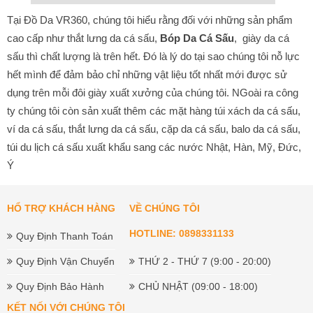
Tại Đồ Da VR360, chúng tôi hiểu rằng đối với những sản phẩm
cao cấp như thắt lưng da cá sấu,
Bóp Da Cá Sấu
, giày da cá
sấu thì chất lượng là trên hết. Đó là lý do tại sao chúng tôi nỗ lực
hết mình để đảm bảo chỉ những vật liệu tốt nhất mới được sử
dụng trên mỗi đôi giày xuất xưởng của chúng tôi. NGoài ra công
ty chúng tôi còn sản xuất thêm các mặt hàng túi xách da cá sấu,
ví da cá sấu, thắt lưng da cá sấu, cặp da cá sấu, balo da cá sấu,
túi du lịch cá sấu xuất khẩu sang các nước Nhật, Hàn, Mỹ, Đức,
Ý
HỔ TRỢ KHÁCH HÀNG
VỀ CHÚNG TÔI
HOTLINE: 0898331133
Quy Định Thanh Toán
Quy Định Vận Chuyển
THỨ 2 - THỨ 7 (9:00 - 20:00)
Quy Định Bảo Hành
CHỦ NHẬT (09:00 - 18:00)
KẾT NỐI VỚI CHÚNG TÔI