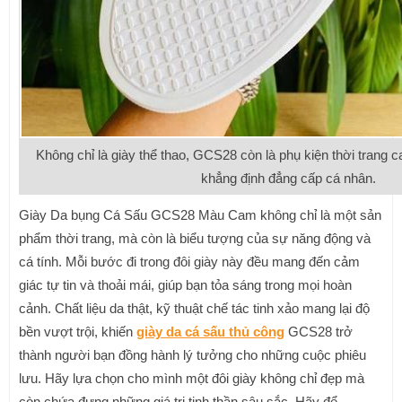
Không chỉ là giày thể thao, GCS28 còn là phụ kiện thời trang
khẳng định đẳng cấp cá nhân.
Giày Da bụng Cá Sấu GCS28 Màu Cam không chỉ là một sản
phẩm thời trang, mà còn là biểu tượng của sự năng động và
cá tính. Mỗi bước đi trong đôi giày này đều mang đến cảm
giác tự tin và thoải mái, giúp bạn tỏa sáng trong mọi hoàn
cảnh. Chất liệu da thật, kỹ thuật chế tác tinh xảo mang lại độ
bền vượt trội, khiến
giày da cá sấu thủ công
GCS28 trở
thành người bạn đồng hành lý tưởng cho những cuộc phiêu
lưu. Hãy lựa chọn cho mình một đôi giày không chỉ đẹp mà
còn chứa đựng những giá trị tinh thần sâu sắc. Hãy để