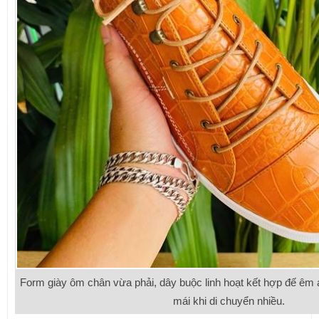
Form giày ôm chân vừa phải, dây buộc linh hoạt kết hợp đế êm á
mái khi di chuyển nhiều.