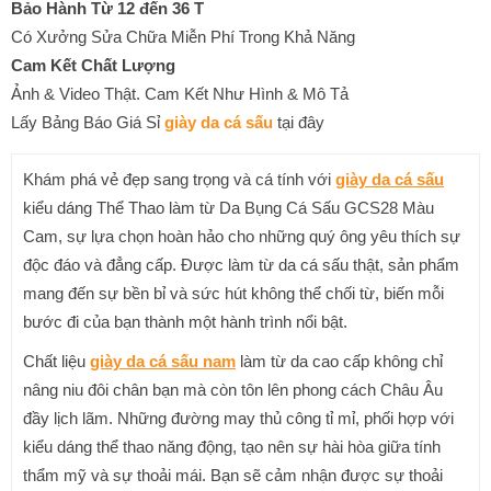
Bảo Hành Từ 12 đến 36 T
Có Xưởng Sửa Chữa Miễn Phí Trong Khả Năng
Cam Kết Chất Lượng
Ảnh & Video Thật. Cam Kết Như Hình & Mô Tả
Lấy Bảng Báo Giá Sỉ
giày da cá sấu
tại đây
Khám phá vẻ đẹp sang trọng và cá tính với
giày da cá sấu
kiểu dáng Thể Thao làm từ Da Bụng Cá Sấu GCS28 Màu
Cam, sự lựa chọn hoàn hảo cho những quý ông yêu thích sự
độc đáo và đẳng cấp. Được làm từ da cá sấu thật, sản phẩm
mang đến sự bền bỉ và sức hút không thể chối từ, biến mỗi
bước đi của bạn thành một hành trình nổi bật.
Chất liệu
giày da cá sấu nam
làm từ da cao cấp không chỉ
nâng niu đôi chân bạn mà còn tôn lên phong cách Châu Âu
đầy lịch lãm. Những đường may thủ công tỉ mỉ, phối hợp với
kiểu dáng thể thao năng động, tạo nên sự hài hòa giữa tính
thẩm mỹ và sự thoải mái. Bạn sẽ cảm nhận được sự thoải