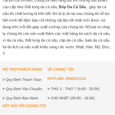
Ý
HỔ TRỢ KHÁCH HÀNG
VỀ CHÚNG TÔI
HOTLINE: 0898331133
Quy Định Thanh Toán
Quy Định Vận Chuyển
THỨ 2 - THỨ 7 (9:00 - 20:00)
Quy Định Bảo Hành
CHỦ NHẬT (09:00 - 18:00)
KẾT NỐI VỚI CHÚNG TÔI
HỆ THỐNG BÁN LẺ
Showroom
: 1352 Trường Sa, P3, Tân Bình
Xưởng Sản Xuất
giày da cá sấu nam : 100 Phan Văn Hớn,
Xuân Thới Thượng, Hóc Môn