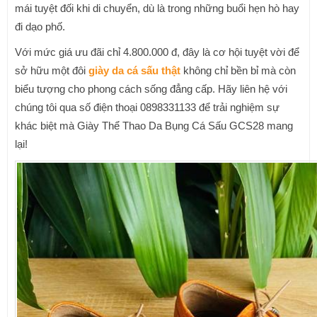
mái tuyệt đối khi di chuyển, dù là trong những buổi hẹn hò hay
đi dạo phố.
Với mức giá ưu đãi chỉ 4.800.000 đ, đây là cơ hội tuyệt vời để
sở hữu một đôi
giày da cá sấu thật
không chỉ bền bỉ mà còn
biểu tượng cho phong cách sống đẳng cấp. Hãy liên hệ với
chúng tôi qua số điện thoại 0898331133 để trải nghiệm sự
khác biệt mà Giày Thể Thao Da Bụng Cá Sấu GCS28 mang
lại!