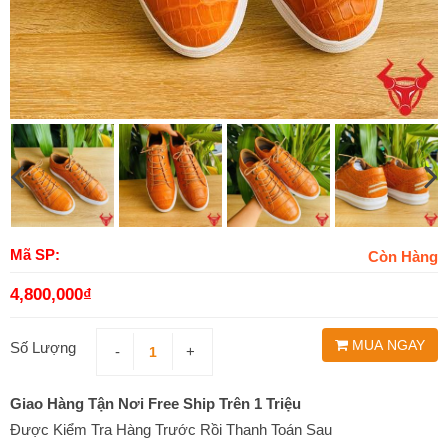
Mã SP:
Còn Hàng
4,800,000
₫
MUA NGAY
Số Lượng
-
+
Giao Hàng Tận Nơi Free Ship Trên 1 Triệu
Được Kiểm Tra Hàng Trước Rồi Thanh Toán Sau