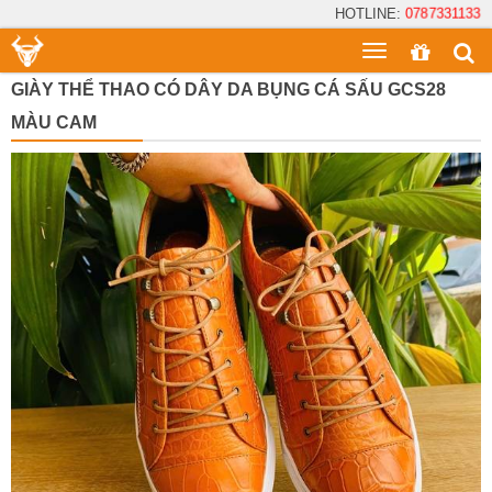
HOTLINE:
0787331133
Toggle
menu
GIÀY THỂ THAO CÓ DÂY DA BỤNG CÁ SẤU GCS28
MÀU CAM