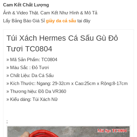
Cam Kết Chất Lượng
Ảnh & Video Thật. Cam Kết Như Hình & Mô Tả
Lấy Bảng Báo Giá Sỉ
giày da cá sấu
tại đây
Túi Xách Hermes Cá Sấu Gù Đỏ
Tươi TC0804
» Mã Sản Phẩm: TC0804
» Màu Sắc : Đỏ Tươi
» Chất Liệu: Da Cá Sấu
» Kích Thước: Ngang: 29-32cm x Cao:25cm x Rộng:8-17cm
» Thương hiệu: Đồ Da VR360
» Kiểu dáng: Túi Xách Nữ
;