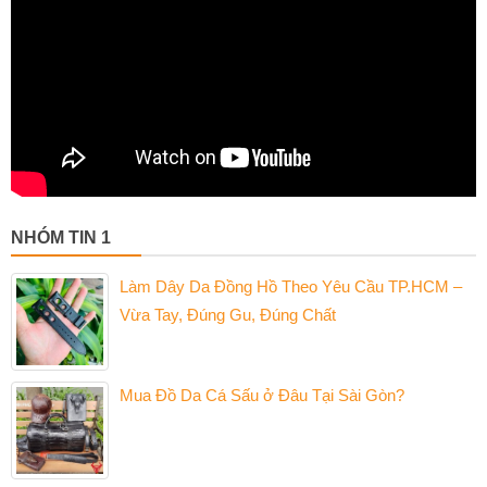
NHÓM TIN 1
Làm Dây Da Đồng Hồ Theo Yêu Cầu TP.HCM –
Vừa Tay, Đúng Gu, Đúng Chất
Mua Đồ Da Cá Sấu ở Đâu Tại Sài Gòn?