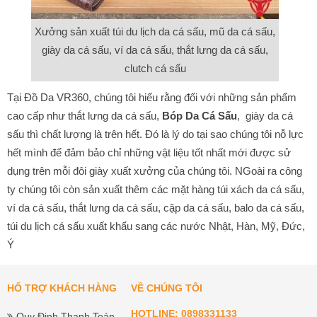
Xưởng sản xuất túi du lịch da cá sấu, mũ da cá sấu,
giày da cá sấu, ví da cá sấu, thắt lưng da cá sấu,
clutch cá sấu
Tại Đồ Da VR360, chúng tôi hiểu rằng đối với những sản phẩm
cao cấp như thắt lưng da cá sấu,
Bóp Da Cá Sấu
, giày da cá
sấu thì chất lượng là trên hết. Đó là lý do tại sao chúng tôi nỗ lực
hết mình để đảm bảo chỉ những vật liệu tốt nhất mới được sử
dụng trên mỗi đôi giày xuất xưởng của chúng tôi. NGoài ra công
ty chúng tôi còn sản xuất thêm các mặt hàng túi xách da cá sấu,
ví da cá sấu, thắt lưng da cá sấu, cặp da cá sấu, balo da cá sấu,
túi du lịch cá sấu xuất khẩu sang các nước Nhật, Hàn, Mỹ, Đức,
Ý
HỔ TRỢ KHÁCH HÀNG
VỀ CHÚNG TÔI
HOTLINE: 0898331133
Quy Định Thanh Toán