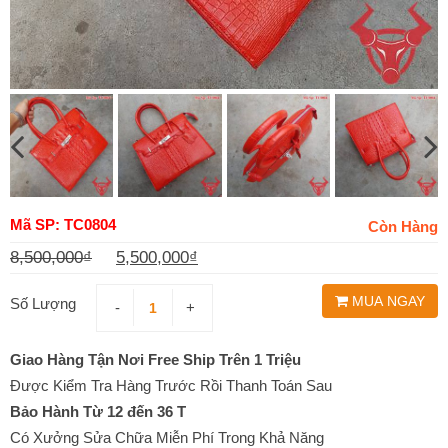
Mã SP: TC0804
Còn Hàng
8,500,000
₫
5,500,000
₫
Giá
Giá
MUA NGAY
gốc
hiện
Số Lượng
-
+
là:
tại
Giao Hàng Tận Nơi Free Ship Trên 1 Triệu
8,500,000₫.
là:
Được Kiểm Tra Hàng Trước Rồi Thanh Toán Sau
Bảo Hành Từ 12 đến 36 T
5,500,000₫.
Có Xưởng Sửa Chữa Miễn Phí Trong Khả Năng